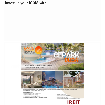
Invest in your ICOM with…
 de…
llo de…