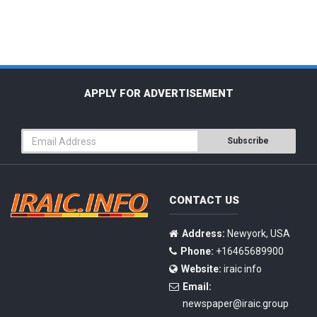
APPLY FOR ADVERTISEMENT
Subscribe
CONTACT US
Address:
Newyork, USA
Phone:
+16465689900
Website:
iraic info
Email:
newspaper@iraic.group