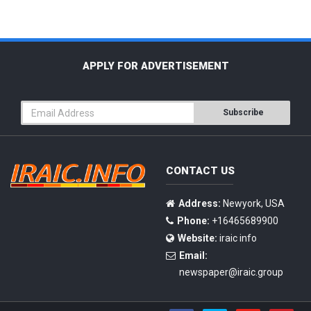
APPLY FOR ADVERTISEMENT
Subscribe
CONTACT US
Address:
Newyork, USA
Phone:
+16465689900
Website:
iraic info
Email:
newspaper@iraic.group